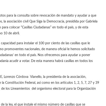
votos para la consulta sobre revocación de mandato y ayudar a que
os, la asociación civil Que Siga la Democracia, presidida por Gabriela
 para colocar “Casillas Ciudadanas” en todo el país, y de esta
imo 10 de abril.
apacidad para instalar el 100 por ciento de las casillas que le
mo promoventes nacionales, de manera oficial le hemos solicitado
Ciudadanas’ en todo el país. Nos ofrecemos para ayudar a poner
adanía acudir a votar. De esta manera habrá casillas en todos los
NE, Lorenzo Córdova Vianello, la presidenta de la asociación,
 la Constitución Federal, así como en los artículos 1, 2, 5, 7, 27 y 39
1 de los Lineamientos del organismo electoral para la Organización
 la ley, el que instale el mismo número de casillas que se