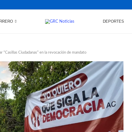
RRERO
DEPORTES
talar “Casillas Ciudadanas” en la revocación de mandato