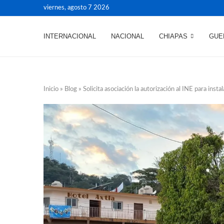
viernes, agosto 7 2026
INTERNACIONAL
NACIONAL
CHIAPAS
GUE
Inicio
»
Blog
»
Solicita asociación la autorización al INE para ins