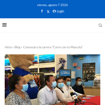
viernes, agosto 7 2026
Login
Inicio
»
Blog
»
Convocan a la carrera “Corre con tu Mascota”