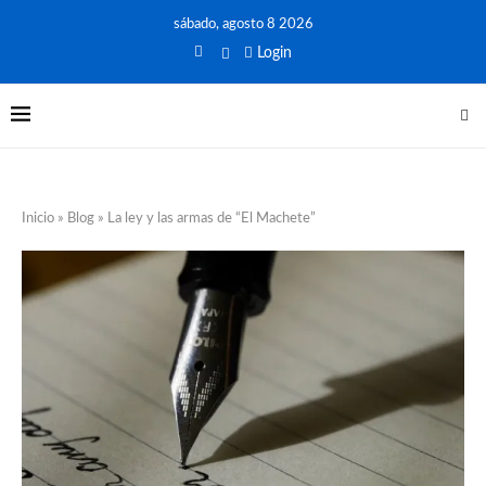
sábado, agosto 8 2026
Login
Inicio
»
Blog
»
La ley y las armas de “El Machete”