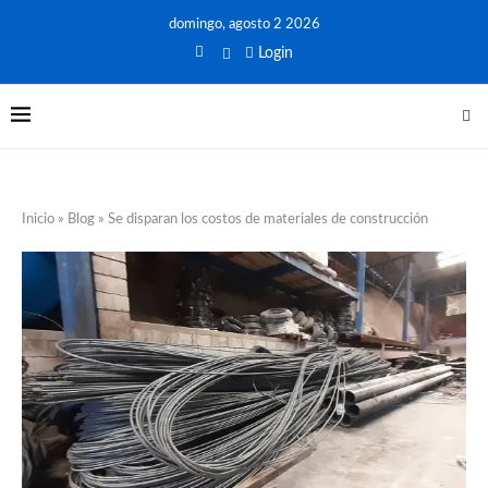
domingo, agosto 2 2026
Login
Inicio
»
Blog
»
Se disparan los costos de materiales de construcción