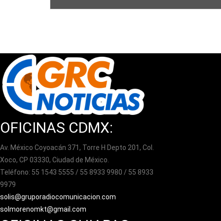
OFICINAS CDMX:
Av. México Coyoacán 371, Torre H Depto 201, Col.
Xoco, CP 03330, Ciudad de México.
Teléfono: 55 1543 5555 / 55 8933 9980 / 55 8933
9979
solis@gruporadiocomunicacion.com
solmorenomkt@gmail.com