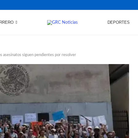
RRERO
DEPORTES
 asesinatos siguen pendientes por resolver