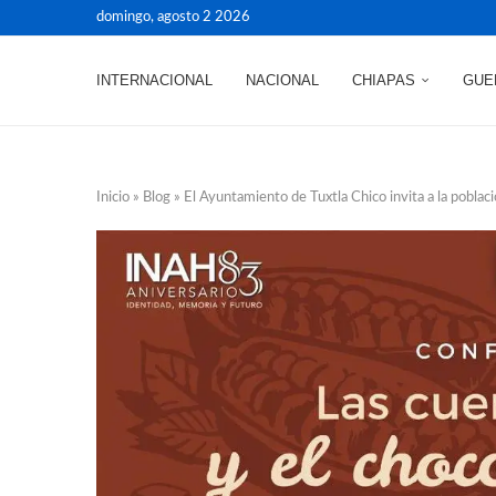
domingo, agosto 2 2026
INTERNACIONAL
NACIONAL
CHIAPAS
GUE
Inicio
»
Blog
»
El Ayuntamiento de Tuxtla Chico invita a la poblaci