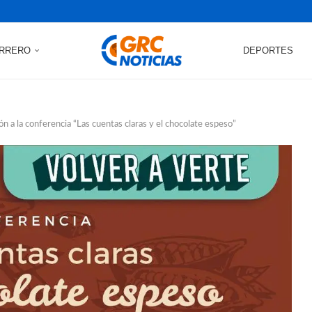
RRERO
DEPORTES
ón a la conferencia “Las cuentas claras y el chocolate espeso”