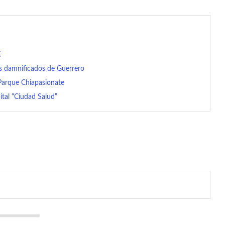
C
s damnificados de Guerrero
 Parque Chiapasionate
tal “Ciudad Salud”