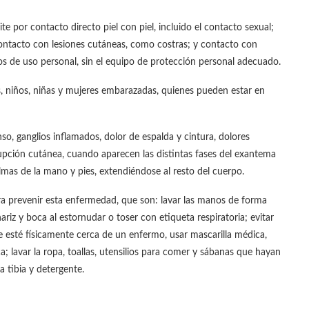
 por contacto directo piel con piel, incluido el contacto sexual;
contacto con lesiones cutáneas, como costras; y contacto con
s de uso personal, sin el equipo de protección personal adecuado.
, niños, niñas y mujeres embarazadas, quienes pueden estar en
nso, ganglios inflamados, dolor de espalda y cintura, dolores
upción cutánea, cuando aparecen las distintas fases del exantema
almas de la mano y pies, extendiéndose al resto del cuerpo.
ra prevenir esta enfermedad, que son: lavar las manos de forma
ariz y boca al estornudar o toser con etiqueta respiratoria; evitar
e esté físicamente cerca de un enfermo, usar mascarilla médica,
a; lavar la ropa, toallas, utensilios para comer y sábanas que hayan
 tibia y detergente.