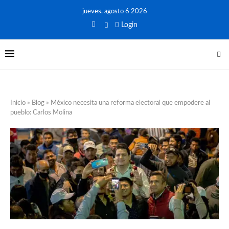
jueves, agosto 6 2026
Login
Inicio
»
Blog
»
México necesita una reforma electoral que empodere al
pueblo: Carlos Molina