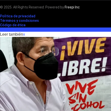
© 2025. All Rights Reserved. Powered by
Freepi Inc
Polìtica de privacidad
Términos y condiciones
Código de ética
Leer también
x