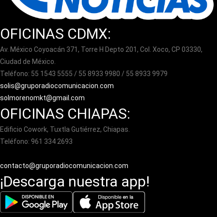
OFICINAS CDMX:
Av. México Coyoacán 371, Torre H Depto 201, Col. Xoco, CP 03330,
Ciudad de México.
Teléfono: 55 1543 5555 / 55 8933 9980 / 55 8933 9979
solis@gruporadiocomunicacion.com
solmorenomkt@gmail.com
OFICINAS CHIAPAS:
Edificio Cowork, Tuxtla Gutiérrez, Chiapas.
Teléfono: 961 334 2693
contacto@gruporadiocomunicacion.com
¡Descarga nuestra app!