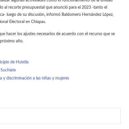
 realizar algunas actividades como el funcionamiento de la unidad
o al recorte presupuestal que anunció para el 2023 -tanto el
ca- luego de su discusión, informó Baldomero Hernández López,
onal Electoral en Chiapas.
ue hacer los ajustes necesarios de acuerdo con el recurso que se
l próximo año.
icipio de Huixtla
 Suchiate
 y discriminación a las niñas y mujeres