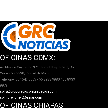
OFICINAS CDMX:
Av. México Coyoacán 371, Torre H Depto 201, Col.
Xoco, CP 03330, Ciudad de México.
Teléfono: 55 1543 5555 / 55 8933 9980 / 55 8933
9979
solis@gruporadiocomunicacion.com
solmorenomkt@gmail.com
OFICINAS CHIAPAS: