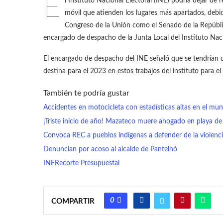
E
l Instituto Nacional Electoral (INE) podría dejar de
móvil que atienden los lugares más apartados, debid
Congreso de la Unión como el Senado de la Repúbli
encargado de despacho de la Junta Local del Instituto Naci
El encargado de despacho del INE señaló que se tendrían q
destina para el 2023 en estos trabajos del instituto para e
También te podría gustar
Accidentes en motocicleta con estadísticas altas en el mun
¡Triste inicio de año! Mazateco muere ahogado en playa de
Convoca REC a pueblos indígenas a defender de la violencia
Denuncian por acoso al alcalde de Pantelhó
INE
Recorte Presupuestal
0
COMPARTIR