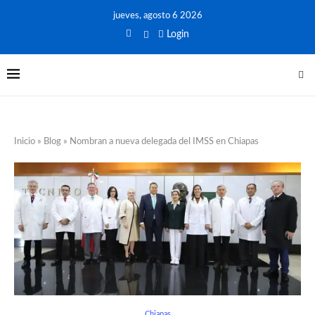
jueves, agosto 6 2026
Login
Inicio
»
Blog
»
Nombran a nueva delegada del IMSS en Chiapas
Chiapas