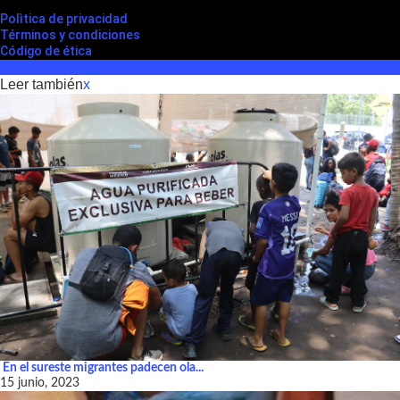
Polìtica de privacidad
Términos y condiciones
Código de ética
Leer también
x
En el sureste migrantes padecen ola...
15 junio, 2023