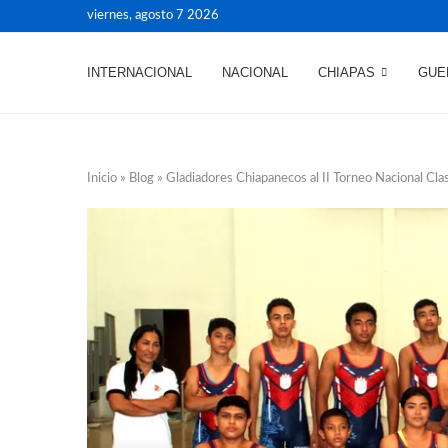
viernes, agosto 7 2026
INTERNACIONAL
NACIONAL
CHIAPAS
GUE
Inicio
»
Blog
»
Gladiadores Chiapanecos al II Torneo Nacional Cla