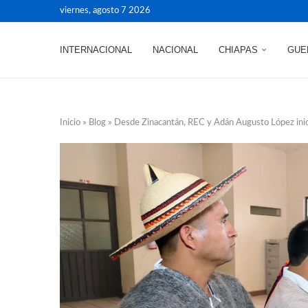
viernes, agosto 7 2026
INTERNACIONAL
NACIONAL
CHIAPAS
GUE
Inicio
»
Blog
»
Desde Zinacantán, REC y Adán Augusto López inicia