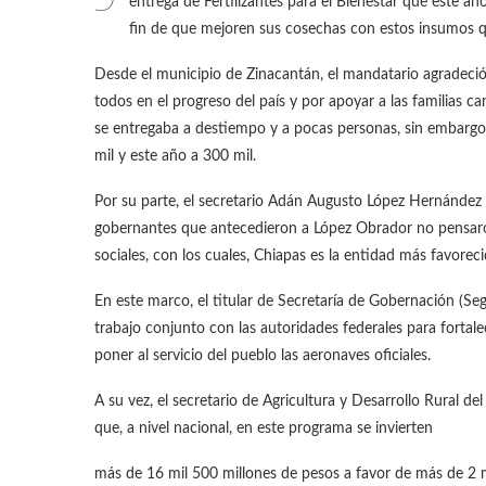
entrega de Fertilizantes para el Bienestar que este añ
fin de que mejoren sus cosechas con estos insumos 
Desde el municipio de Zinacantán, el mandatario agradeció
todos en el progreso del país y por apoyar a las familias ca
se entregaba a destiempo y a pocas personas, sin embargo,
mil y este año a 300 mil.
Por su parte, el secretario Adán Augusto López Hernández s
gobernantes que antecedieron a López Obrador no pensaro
sociales, con los cuales, Chiapas es la entidad más favoreci
En este marco, el titular de Secretaría de Gobernación (Se
trabajo conjunto con las autoridades federales para fortalec
poner al servicio del pueblo las aeronaves oficiales.
A su vez, el secretario de Agricultura y Desarrollo Rural 
que, a nivel nacional, en este programa se invierten
más de 16 mil 500 millones de pesos a favor de más de 2 mi