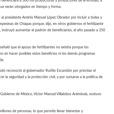
o beneficiará a 300 mil productoras y productores de la entidad, a
que serán otorgados en tiempo y forma.
 al presidente Andrés Manuel López Obrador por incluir a todas y
mpesinas de Chiapas porque, dijo, en otros gobiernos el fertilizante
 instruyó aumentar el padrón de beneficiarios, el año pasado a 250
eñaló que el apoyo de fertilizantes no existía porque los
n en hacer posibles estos beneficios ni los demás programas
da.
gob) reconoció al gobernador Rutilio Escandón por priorizar el
er la seguridad y la protección civil, y por sumarse a la política de
del Gobierno de México, Víctor Manuel Villalobos Arámbula, sostuvo
llones de personas, lo que permite llevar bienestar y