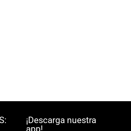
S:
¡Descarga nuestra
app!