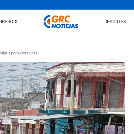
RRERO
DEPORTES
uintla por extorsiones