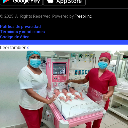
© 2025. All Rights Reserved. Powered by
Freepi Inc
Polìtica de privacidad
Términos y condiciones
Código de ética
Leer también
x