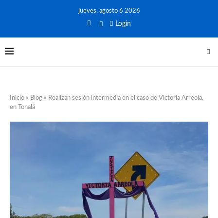
jueves, agosto 6 2026
Login
Inicio
»
Blog
»
Realizan sesión intermedia en el caso de Victoria Arreola,
en Tonalá