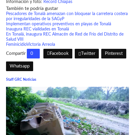
Información y foto:
Record Chiapas
También te podría gustar
Pescadores de Tonalá amenazan con bloquear la carretera costera
por irregularidades de la SAGyP
Implementan operativos preventivos en playas de Tonalá
Inaugura REC vialidades en Tonalá
En Tonalá, inaugura REC Almacén de Red de Frío del Distrito de
Salud VIII
Feminicidio
Victoria Arreola
Compartir
0
Facebook
Twitter
Pinterest
Whatsapp
Staff GRC Noticias