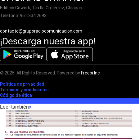
Edificio Cowork, Tuxtla Gutiérrez, Chiapas.
Teléfono: 961 334 2693
contacto@gruporadiocomunicacion.com
¡Descarga nuestra app!
© 2025. All Rights Reserved. Powered by
Freepi Inc
Polìtica de privacidad
Términos y condiciones
Código de ética
Leer también
x