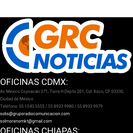
OFICINAS CDMX:
Av. México Coyoacán 371, Torre H Depto 201, Col. Xoco, CP 03330,
Ciudad de México.
Teléfono: 55 1543 5555 / 55 8933 9980 / 55 8933 9979
solis@gruporadiocomunicacion.com
solmorenomkt@gmail.com
OFICINAS CHIAPAS: