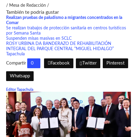
/ Mesa de Redacción /
También te podría gustar
Realizan pruebas de paludismo a migrantes concentrados en la
Comar
Se realizan trabajos de protección sanitaria en centros turísticos
por Semana Santa
Suspenden misas masivas en SCLC
ROSY URBINA DA BANDERAZO DE REHABILITACIÓN
INTEGRAL DEL PARQUE CENTRAL “MIGUEL HIDALGO”
Tapachula
Compartir
0
Facebook
Twitter
Pinterest
Whatsapp
Editor Tapachula