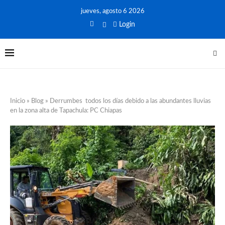
jueves, agosto 6 2026
Login
Inicio
»
Blog
»
Derrumbes todos los días debido a las abundantes lluvias
en la zona alta de Tapachula: PC Chiapas