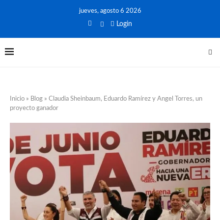
jueves, agosto 6 2026
Login
Inicio
»
Blog
»
Claudia Sheinbaum, Eduardo Ramírez y Angel Torres, un
proyecto ganador