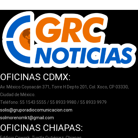
OFICINAS CDMX:
Av. México Coyoacán 371, Torre H Depto 201, Col. Xoco, CP 03330,
Ciudad de México.
Teléfono: 55 1543 5555 / 55 8933 9980 / 55 8933 9979
solis@gruporadiocomunicacion.com
solmorenomkt@gmail.com
OFICINAS CHIAPAS:
Edificio Cowork, Tuxtla Gutiérrez, Chiapas.