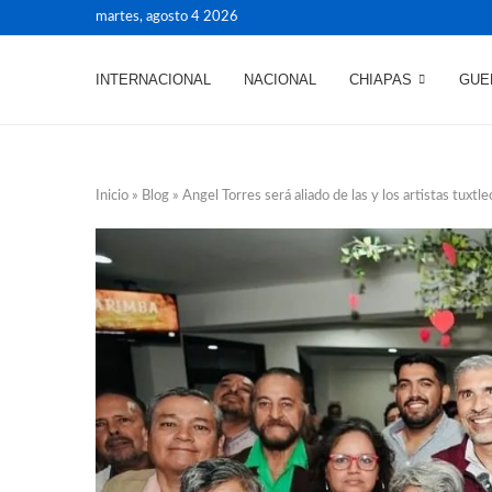
martes, agosto 4 2026
INTERNACIONAL
NACIONAL
CHIAPAS
GUE
Inicio
»
Blog
»
Angel Torres será aliado de las y los artistas tuxtl