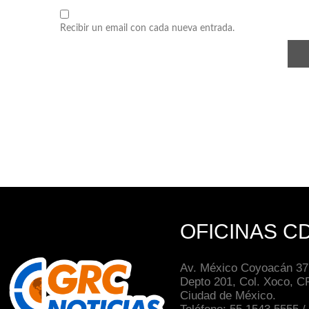
Recibir un email con cada nueva entrada.
OFICINAS C
Av. México Coyoacán 371
Depto 201, Col. Xoco, C
Ciudad de México.