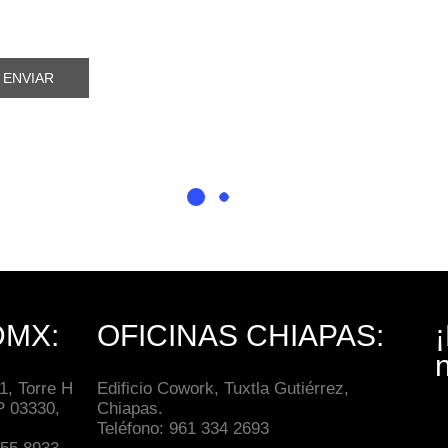
DMX:
OFICINAS CHIAPAS:
, Torre H
Edificio Cowork, Tuxtla Gutiérrez,
P 03330,
Chiapas.
Teléfono: 961 334 2693