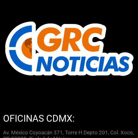
OFICINAS CDMX:
Av. México Coyoacán 371, Torre H Depto 201, Col. Xoco,