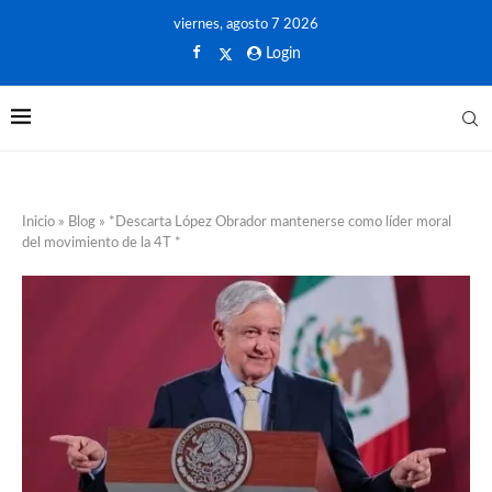
viernes, agosto 7 2026
Login
Inicio
»
Blog
»
*Descarta López Obrador mantenerse como líder moral
del movimiento de la 4T *