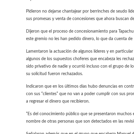
Pidieron no dejarse chantajear por berrinches de seudo li
sus promesas y venta de concesiones que ahora buscan des
Dijeron que el proceso de concesionamiento para Tapachula
este gremio no les han pedido dinero, lo que da cuenta de
Lamentaron la actuación de algunos líderes y en particula
algunos de los supuestos choferes que encabeza les recha
sido privativo de nadie y ocurrió incluso con el grupo de 
su solicitud fueron rechazados.
Indicaron que en los últimos días hubo denuncias en contr
con sus “clientes” que no van a poder cumplir con sus pro
a regresar el dinero que recibieron.
“Es del conocimiento público que se presentaron muchos ex
nombre de otras personas que son detectados en las revis
Señalaron además que en el grupo que encabeza Manuel de