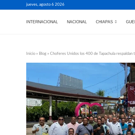
jueves, agosto 6 2026
INTERNACIONAL
NACIONAL
CHIAPAS
GUE
Inicio
»
Blog
»
Choferes Unidos los 400 de Tapachula respaldan 