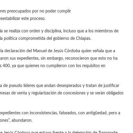
deres preocupados por no poder cumplir
estabilizar este proceso.
 se realiza con orden y disciplina, incluso que a los miembros de
 la política comprometida del gobierno de Chiapas.
r la declaración del Manuel de Jesús Córdoba quien señala que a
zaron sus expedientes, sin embargo, reconocieron que esto no ha
los 400, ya que quienes no cumplieron con los requisitos en
a de pseudo líderes que andan desesperados y tratan de justificar
mesas de venta y regularización de concesiones y se verán obligados
pedientes con inconsistencias, falseados, con antigüedad, pero a
iones”, abundaron.
 Jesús Córdova que estuvo frente a la delegación de Transporte