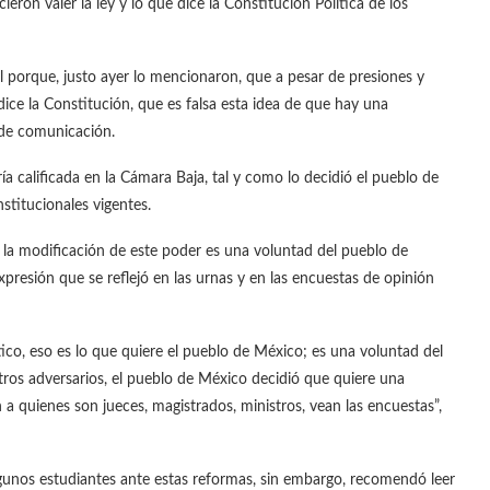
ron valer la ley y lo que dice la Constitución Política de los
l porque, justo ayer lo mencionaron, que a pesar de presiones y
dice la Constitución, que es falsa esta idea de que hay una
 de comunicación.
 calificada en la Cámara Baja, tal y como lo decidió el pueblo de
stitucionales vigentes.
la modificación de este poder es una voluntad del pueblo de
presión que se reflejó en las urnas y en las encuestas de opinión
o, eso es lo que quiere el pueblo de México; es una voluntad del
ros adversarios, el pueblo de México decidió que quiere una
n a quienes son jueces, magistrados, ministros, vean las encuestas”,
gunos estudiantes ante estas reformas, sin embargo, recomendó leer