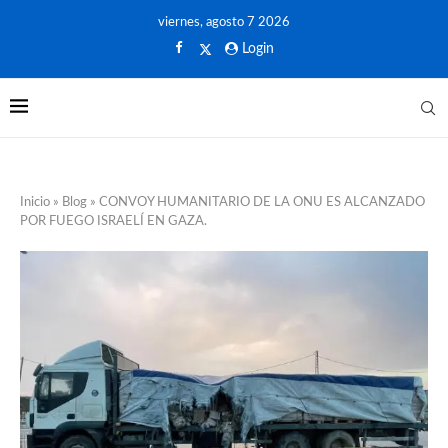
viernes, agosto 7 2026
Login
Inicio
»
Blog
»
CONVOY HUMANITARIO DE LA ONU ES ALCANZADO
POR FUEGO ISRAELÍ EN GAZA.