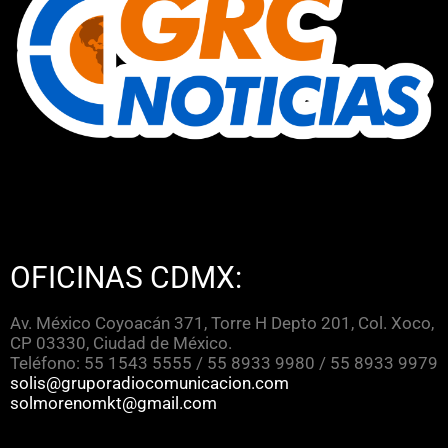
OFICINAS CDMX:
Av. México Coyoacán 371, Torre H Depto 201, Col. Xoco,
CP 03330, Ciudad de México.
Teléfono: 55 1543 5555 / 55 8933 9980 / 55 8933 9979
solis@gruporadiocomunicacion.com
solmorenomkt@gmail.com