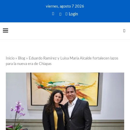
viernes, agosto 7 2026
Login
Inicio
»
Blog
»
Eduardo Ramírez y Luisa María Alcalde fortalecen lazos
para la nueva era de Chiapas