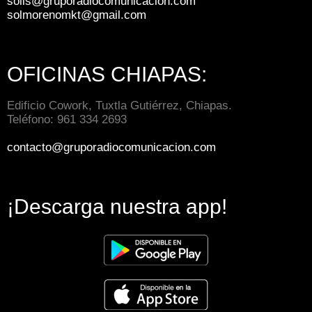
solis@gruporadiocomunicacion.com
solmorenomkt@gmail.com
OFICINAS CHIAPAS:
Edificio Cowork, Tuxtla Gutiérrez, Chiapas.
Teléfono: 961 334 2693
contacto@gruporadiocomunicacion.com
¡Descarga nuestra app!