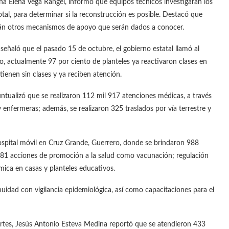
Edna Elena Vega Rangel, informó que equipos técnicos investigarán los
tal, para determinar si la reconstrucción es posible. Destacó que
arán otros mecanismos de apoyo que serán dados a conocer.
 señaló que el pasado 15 de octubre, el gobierno estatal llamó al
to, actualmente 97 por ciento de planteles ya reactivaron clases en
tienen sin clases y ya reciben atención.
untualizó que se realizaron 112 mil 917 atenciones médicas, a través
 enfermeras; además, se realizaron 325 traslados por vía terrestre y
ospital móvil en Cruz Grande, Guerrero, donde se brindaron 988
 181 acciones de promoción a la salud como vacunación; regulación
mica en casas y planteles educativos.
idad con vigilancia epidemiológica, así como capacitaciones para el
ortes, Jesús Antonio Esteva Medina reportó que se atendieron 433