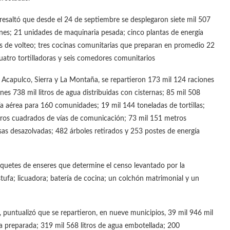
o, resaltó que desde el 24 de septiembre se desplegaron siete mil 507
nes; 21 unidades de maquinaria pesada; cinco plantas de energía
es de volteo; tres cocinas comunitarias que preparan en promedio 22
cuatro tortilladoras y seis comedores comunitarios
, Acapulco, Sierra y La Montaña, se repartieron 173 mil 124 raciones
nes 738 mil litros de agua distribuidas con cisternas; 85 mil 508
ía aérea para 160 comunidades; 19 mil 144 toneladas de tortillas;
tros cuadrados de vías de comunicación; 73 mil 151 metros
sas desazolvadas; 482 árboles retirados y 253 postes de energía
paquetes de enseres que determine el censo levantado por la
stufa; licuadora; batería de cocina; un colchón matrimonial y un
puntualizó que se repartieron, en nueve municipios, 39 mil 946 mil
a preparada; 319 mil 568 litros de agua embotellada; 200