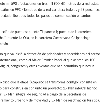
siete mil 590 afectaciones en tres mil 900 kilómetros de la red estatal
años en 993 kilómetros de la red carretera federal, y 59 percances
n quedado liberados todos los pasos de comunicación en ambos
ucción de puentes: puente Tlapaneco I; puente de la carretera
al”; puente La Olla, en la carretera Cuernavaca-Chilpancingo;
itlán.
o que ya inició la detección de prioridades y necesidades del sector
nternacional, como el Major Premier Padel, al que asisten los 100
Miguel, congresos y otros eventos que han permitido que hoy la
xplicó que la etapa “Acapulco se transforma contigo” consiste en
o para construir en conjunto un proyecto; 2.- Plan integral hídrico
3.- Plan integral de seguridad a cargo de la Secretaría de
amiento urbano y de movilidad y 5.- Plan de reactivación turística.