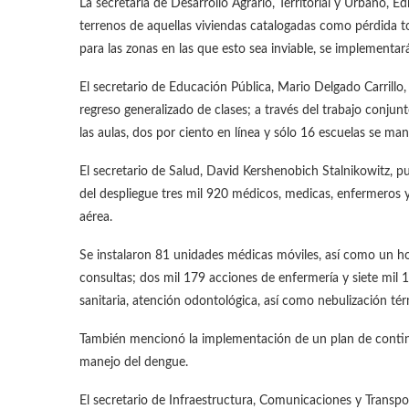
La secretaria de Desarrollo Agrario, Territorial y Urbano, 
terrenos de aquellas viviendas catalogadas como pérdida to
para las zonas en las que esto sea inviable, se implement
El secretario de Educación Pública, Mario Delgado Carrillo,
regreso generalizado de clases; a través del trabajo conjun
las aulas, dos por ciento en línea y sólo 16 escuelas se man
El secretario de Salud, David Kershenobich Stalnikowitz, p
del despliegue tres mil 920 médicos, medicas, enfermeros y
aérea.
Se instalaron 81 unidades médicas móviles, así como un h
consultas; dos mil 179 acciones de enfermería y siete mil
sanitaria, atención odontológica, así como nebulización tér
También mencionó la implementación de un plan de continu
manejo del dengue.
El secretario de Infraestructura, Comunicaciones y Transp