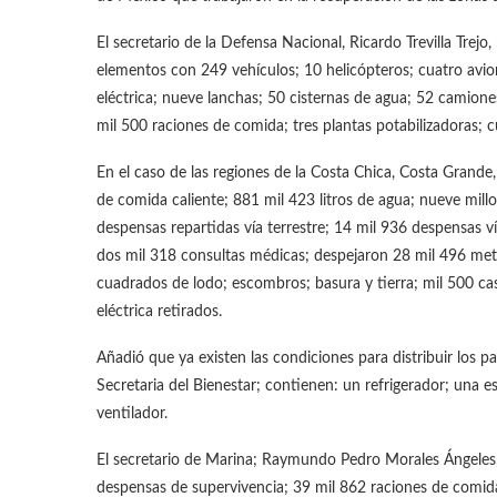
El secretario de la Defensa Nacional, Ricardo Trevilla Trej
elementos con 249 vehículos; 10 helicópteros; cuatro avio
eléctrica; nueve lanchas; 50 cisternas de agua; 52 camion
mil 500 raciones de comida; tres plantas potabilizadoras; 
En el caso de las regiones de la Costa Chica, Costa Grande
de comida caliente; 881 mil 423 litros de agua; nueve millo
despensas repartidas vía terrestre; 14 mil 936 despensas v
dos mil 318 consultas médicas; despejaron 28 mil 496 me
cuadrados de lodo; escombros; basura y tierra; mil 500 ca
eléctrica retirados.
Añadió que ya existen las condiciones para distribuir los 
Secretaria del Bienestar; contienen: un refrigerador; una e
ventilador.
El secretario de Marina; Raymundo Pedro Morales Ángeles, 
despensas de supervivencia; 39 mil 862 raciones de comid