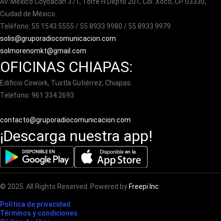
Av. México Coyoacán 371, Torre H Depto 201, Col. Xoco, CP 03330,
Ciudad de México.
Teléfono: 55 1543 5555 / 55 8933 9980 / 55 8933 9979
solis@gruporadiocomunicacion.com
solmorenomkt@gmail.com
OFICINAS CHIAPAS:
Edificio Cowork, Tuxtla Gutiérrez, Chiapas.
Teléfono: 961 334 2693
contacto@gruporadiocomunicacion.com
¡Descarga nuestra app!
© 2025. All Rights Reserved. Powered by
Freepi Inc
Polìtica de privacidad
Términos y condiciones