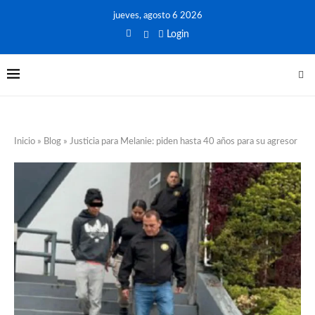
jueves, agosto 6 2026
Login
Inicio
»
Blog
»
Justicia para Melanie: piden hasta 40 años para su agresor