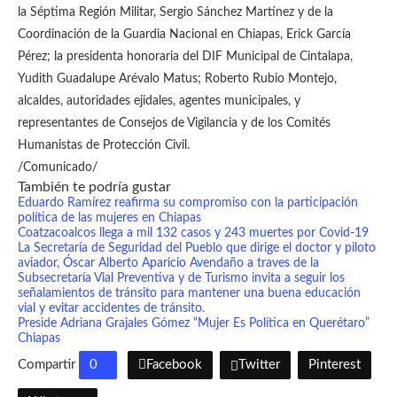
la Séptima Región Militar, Sergio Sánchez Martínez y de la
Coordinación de la Guardia Nacional en Chiapas, Erick García
Pérez; la presidenta honoraria del DIF Municipal de Cintalapa,
Yudith Guadalupe Arévalo Matus; Roberto Rubio Montejo,
alcaldes, autoridades ejidales, agentes municipales, y
representantes de Consejos de Vigilancia y de los Comités
Humanistas de Protección Civil.
/Comunicado/
También te podría gustar
Eduardo Ramírez reafirma su compromiso con la participación
política de las mujeres en Chiapas
Coatzacoalcos llega a mil 132 casos y 243 muertes por Covid-19
La Secretaría de Seguridad del Pueblo que dirige el doctor y piloto
aviador, Óscar Alberto Aparicio Avendaño a traves de la
Subsecretaría Vial Preventiva y de Turismo invita a seguir los
señalamientos de tránsito para mantener una buena educación
vial y evitar accidentes de tránsito.
Preside Adriana Grajales Gómez “Mujer Es Política en Querétaro”
Chiapas
Compartir
0
Facebook
Twitter
Pinterest