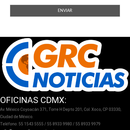
OFICINAS CDMX:
Av. México Coyoacán 371, Torre H Depto 201, Col. Xoco, CP 03330,
Ciudad de México.
Teléfono: 55 1543 5555 / 55 8933 9980 / 55 8933 9979