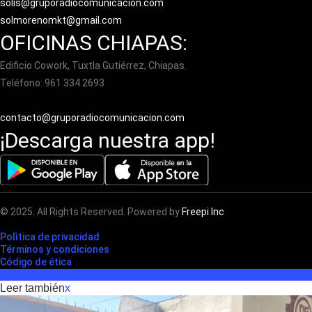
solis@gruporadiocomunicacion.com
solmorenomkt@gmail.com
OFICINAS CHIAPAS:
Edificio Cowork, Tuxtla Gutiérrez, Chiapas.
Teléfono: 961 334 2693
contacto@gruporadiocomunicacion.com
¡Descarga nuestra app!
© 2025. All Rights Reserved. Powered by
Freepi Inc
Polìtica de privacidad
Términos y condiciones
Código de ética
Leer también
x