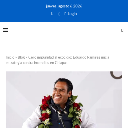
jueves, agosto 6 2026
Login
Inicio
»
Blog
»
Cero impunidad al ecocidio: Eduardo Ramírez inicia
estrategia contra incendios en Chiapas