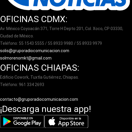
OFICINAS CDMX:
Av. México Coyoacán 371, Torre H Depto 201, Col. Xoco, CP 03330,
Ciudad de México.
Teléfono: 55 1543 5555 / 55 8933 9980 / 55 8933 9979
solis@gruporadiocomunicacion.com
solmorenomkt@gmail.com
OFICINAS CHIAPAS:
Edificio Cowork, Tuxtla Gutiérrez, Chiapas.
Teléfono: 961 334 2693
contacto@gruporadiocomunicacion.com
¡Descarga nuestra app!