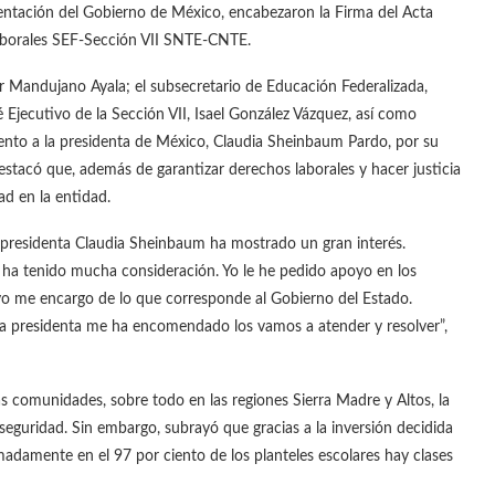
sentación del Gobierno de México, encabezaron la Firma del Acta
Laborales SEF-Sección VII SNTE-CNTE.
r Mandujano Ayala; el subsecretario de Educación Federalizada,
 Ejecutivo de la Sección VII, Isael González Vázquez, así como
ento a la presidenta de México, Claudia Sheinbaum Pardo, por su
stacó que, además de garantizar derechos laborales y hacer justicia
ad en la entidad.
la presidenta Claudia Sheinbaum ha mostrado un gran interés.
ha tenido mucha consideración. Yo le he pedido apoyo en los
o me encargo de lo que corresponde al Gobierno del Estado.
a presidenta me ha encomendado los vamos a atender y resolver”,
s comunidades, sobre todo en las regiones Sierra Madre y Altos, la
nseguridad. Sin embargo, subrayó que gracias a la inversión decidida
adamente en el 97 por ciento de los planteles escolares hay clases