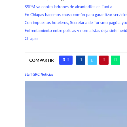
SSPM va contra ladrones de alcantarillas en Tuxtla
En Chiapas hacemos causa común para garantizar servicios
Con impuestos hoteleros, Secretaría de Turismo pagó a yo
Enfrentamiento entre policías y normalistas deja siete heri
Chiapas
0
COMPARTIR
Staff GRC Noticias