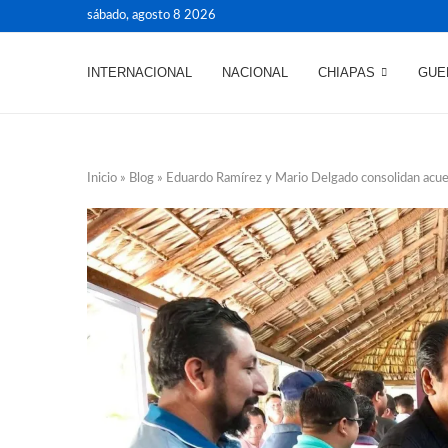
sábado, agosto 8 2026
INTERNACIONAL
NACIONAL
CHIAPAS
GUE
Inicio
»
Blog
»
Eduardo Ramírez y Mario Delgado consolidan acuer