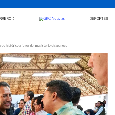
RRERO
DEPORTES
do histórico a favor del magisterio chiapaneco