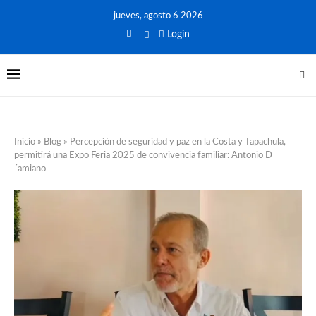
jueves, agosto 6 2026
Login
Inicio
»
Blog
»
Percepción de seguridad y paz en la Costa y Tapachula,
permitirá una Expo Feria 2025 de convivencia familiar: Antonio D
´amiano