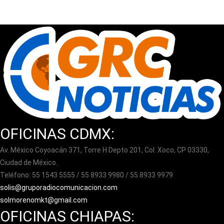
OFICINAS CDMX:
Av. México Coyoacán 371, Torre H Depto 201, Col. Xoco, CP 03330,
Ciudad de México.
Teléfono: 55 1543 5555 / 55 8933 9980 / 55 8933 9979
solis@gruporadiocomunicacion.com
solmorenomkt@gmail.com
OFICINAS CHIAPAS: