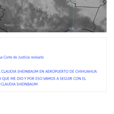
 Corte de Justicia revisarlo
N A CLAUDIA SHEINBAUM EN AEROPUERTO DE CHIHUAHUA
O QUE ME DIO Y POR ESO VAMOS A SEGUIR CON EL
: CLAUDIA SHEINBAUM