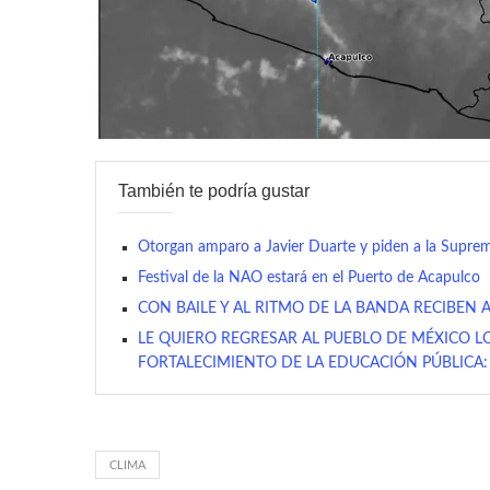
También te podría gustar
Otorgan amparo a Javier Duarte y piden a la Suprema
Festival de la NAO estará en el Puerto de Acapulco
CON BAILE Y AL RITMO DE LA BANDA RECIBE
LE QUIERO REGRESAR AL PUEBLO DE MÉXICO L
FORTALECIMIENTO DE LA EDUCACIÓN PÚBLICA
CLIMA