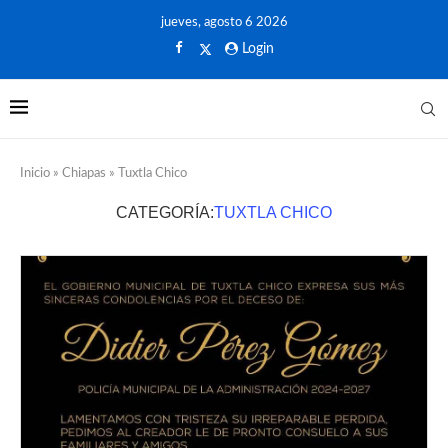
jueves, agosto 6 2026
Login
Inicio
»
Chiapas
»
Tuxtla Chico
CATEGORÍA:
TUXTLA CHICO