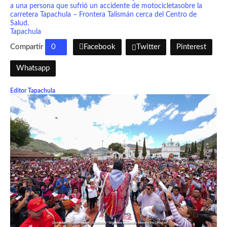
a una persona que sufrió un accidente de motocicletasobre la
carretera Tapachula – Frontera Talismán cerca del Centro de
Salud.
Tapachula
Compartir
0
Facebook
Twitter
Pinterest
Whatsapp
Editor Tapachula