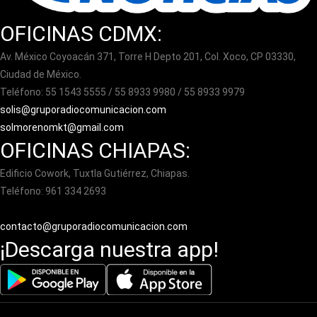
OFICINAS CDMX:
Av. México Coyoacán 371, Torre H Depto 201, Col. Xoco, CP 03330,
Ciudad de México.
Teléfono: 55 1543 5555 / 55 8933 9980 / 55 8933 9979
solis@gruporadiocomunicacion.com
solmorenomkt@gmail.com
OFICINAS CHIAPAS:
Edificio Cowork, Tuxtla Gutiérrez, Chiapas.
Teléfono: 961 334 2693
contacto@gruporadiocomunicacion.com
¡Descarga nuestra app!