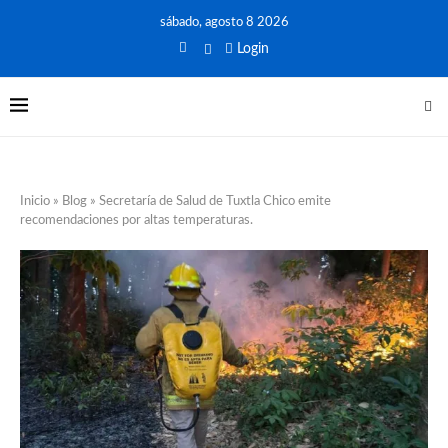
sábado, agosto 8 2026
Login
Inicio
»
Blog
»
Secretaría de Salud de Tuxtla Chico emite
recomendaciones por altas temperaturas.