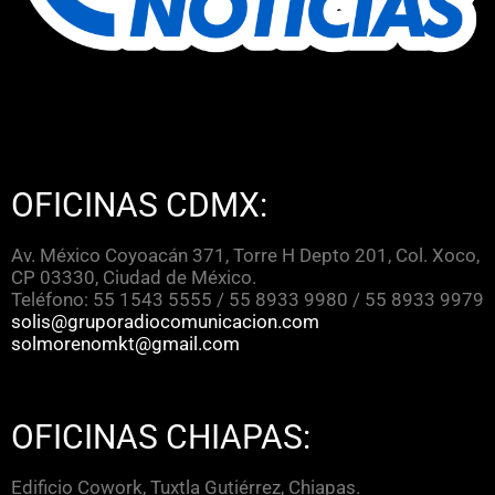
OFICINAS CDMX:
Av. México Coyoacán 371, Torre H Depto 201, Col. Xoco,
CP 03330, Ciudad de México.
Teléfono: 55 1543 5555 / 55 8933 9980 / 55 8933 9979
solis@gruporadiocomunicacion.com
solmorenomkt@gmail.com
OFICINAS CHIAPAS:
Edificio Cowork, Tuxtla Gutiérrez, Chiapas.