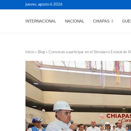
jueves, agosto 6 2026
INTERNACIONAL
NACIONAL
CHIAPAS
GUE
Inicio
»
Blog
»
Convocan a participar en el Simulacro Estatal de