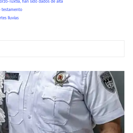
rzo-Tuxtla, han sido dados de alta
e testamento
tes lluvias