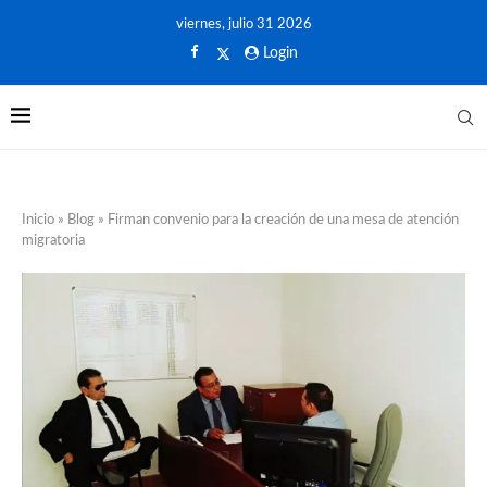
viernes, julio 31 2026
Login
Inicio
»
Blog
»
Firman convenio para la creación de una mesa de atención
migratoria