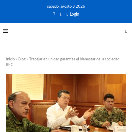
sábado, agosto 8 2026
Login
Inicio
»
Blog
»
Trabajar en unidad garantiza el bienestar de la sociedad:
REC