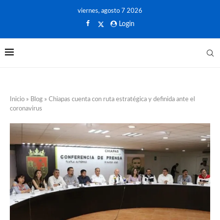
viernes, agosto 7 2026
Login
Inicio
»
Blog
»
Chiapas cuenta con ruta estratégica y definida ante el
coronavirus