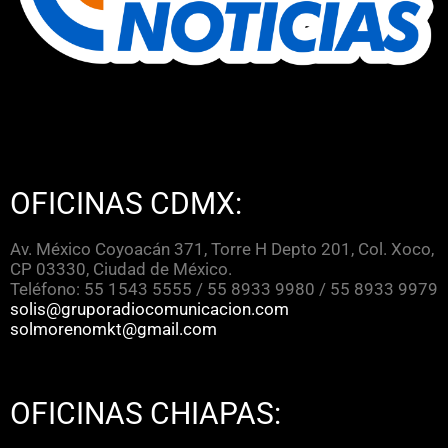
OFICINAS CDMX:
Av. México Coyoacán 371, Torre H Depto 201, Col. Xoco,
CP 03330, Ciudad de México.
Teléfono: 55 1543 5555 / 55 8933 9980 / 55 8933 9979
solis@gruporadiocomunicacion.com
solmorenomkt@gmail.com
OFICINAS CHIAPAS: