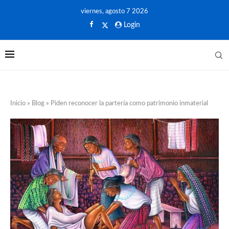
viernes, agosto 7 2026
Login
Inicio
»
Blog
»
Piden reconocer la partería como patrimonio inmaterial