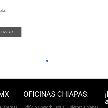
ada.
MX:
OFICINAS CHIAPAS:
, Torre H
Edificio Cowork, Tuxtla Gutiérrez, Chiapas.