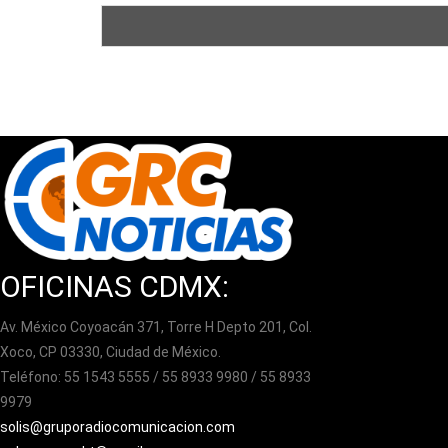
OFICINAS CDMX:
Av. México Coyoacán 371, Torre H Depto 201, Col.
Xoco, CP 03330, Ciudad de México.
Teléfono: 55 1543 5555 / 55 8933 9980 / 55 8933
9979
solis@gruporadiocomunicacion.com