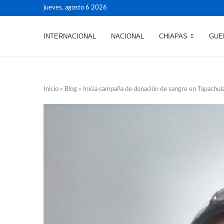
jueves, agosto 6 2026
INTERNACIONAL
NACIONAL
CHIAPAS
GUE
Inicio
»
Blog
»
Inicia campaña de donación de sangre en Tapachul