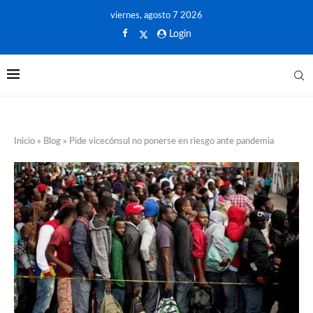
viernes, agosto 7 2026
Login
Inicio
»
Blog
»
Pide vicecónsul no ponerse en riesgo ante pandemia