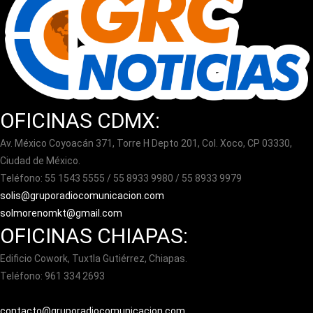
OFICINAS CDMX:
Av. México Coyoacán 371, Torre H Depto 201, Col. Xoco, CP 03330,
Ciudad de México.
Teléfono: 55 1543 5555 / 55 8933 9980 / 55 8933 9979
solis@gruporadiocomunicacion.com
solmorenomkt@gmail.com
OFICINAS CHIAPAS:
Edificio Cowork, Tuxtla Gutiérrez, Chiapas.
Teléfono: 961 334 2693
contacto@gruporadiocomunicacion.com