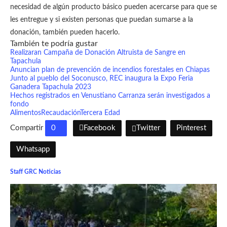
necesidad de algún producto básico pueden acercarse para que se
les entregue y si existen personas que puedan sumarse a la
donación, también pueden hacerlo.
También te podría gustar
Realizaran Campaña de Donación Altruista de Sangre en
Tapachula
Anuncian plan de prevención de incendios forestales en Chiapas
Junto al pueblo del Soconusco, REC inaugura la Expo Feria
Ganadera Tapachula 2023
Hechos registrados en Venustiano Carranza serán investigados a
fondo
Alimentos
Recaudación
Tercera Edad
Compartir
0
Facebook
Twitter
Pinterest
Whatsapp
Staff GRC Noticias