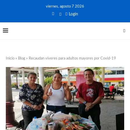
viernes, agosto 7 2026
Login
Inicio
»
Blog
»
Recaudan víveres para adultos mayores por Covid-19