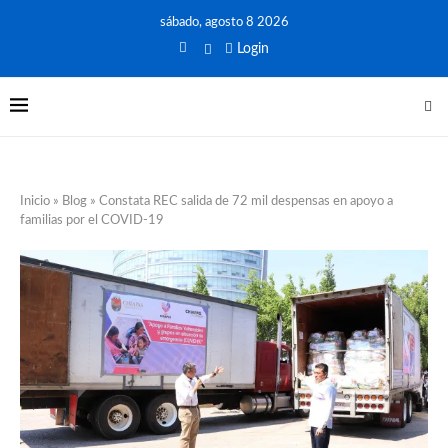
sábado, agosto 8 2026
Login
Inicio
»
Blog
»
Constata REC salida de 72 mil despensas en apoyo a
familias por el COVID-19