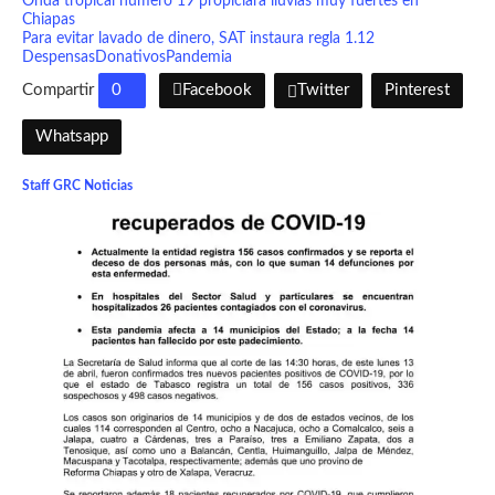
Onda tropical número 19 propiciará lluvias muy fuertes en
Chiapas
Para evitar lavado de dinero, SAT instaura regla 1.12
Despensas
Donativos
Pandemia
Compartir
0
Facebook
Twitter
Pinterest
Whatsapp
Staff GRC Noticias