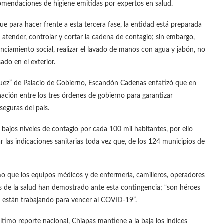
comendaciones de higiene emitidas por expertos en salud.
ue para hacer frente a esta tercera fase, la entidad está preparada
de atender, controlar y cortar la cadena de contagio; sin embargo,
anciamiento social, realizar el lavado de manos con agua y jabón, no
ado en el exterior.
nguez” de Palacio de Gobierno, Escandón Cadenas enfatizó que en
nación entre los tres órdenes de gobierno para garantizar
eguras del país.
 bajos niveles de contagio por cada 100 mil habitantes, por ello
ar las indicaciones sanitarias toda vez que, de los 124 municipios de
o que los equipos médicos y de enfermería, camilleros, operadores
es de la salud han demostrado ante esta contingencia; “son héroes
o están trabajando para vencer al COVID-19”.
último reporte nacional, Chiapas mantiene a la baja los índices