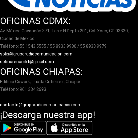
OFICINAS CDMX:
Av. México Coyoacán 371, Torre H Depto 201, Col. Xoco, CP 03330,
Ciudad de México.
Teléfono: 55 1543 5555 / 55 8933 9980 / 55 8933 9979
solis@gruporadiocomunicacion.com
solmorenomkt@gmail.com
OFICINAS CHIAPAS:
Edificio Cowork, Tuxtla Gutiérrez, Chiapas.
Teléfono: 961 334 2693
contacto@gruporadiocomunicacion.com
¡Descarga nuestra app!