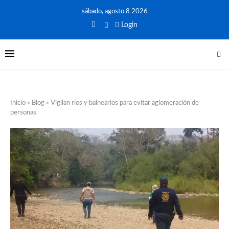
sábado, agosto 8 2026
Login
Inicio
»
Blog
»
Vigilan ríos y balnearios para evitar aglomeración de
personas