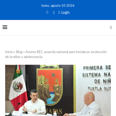
lunes, agosto 10 2026
Login
Inicio
»
Blog
»
Asume REC acuerdo nacional para fortalecer protección
de la niñez y adolescencia