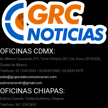
OFICINAS CDMX:
Av. México Coyoacán 371, Torre H Depto 201, Col. Xoco, CP 03330,
Ciudad de México.
Teléfono: 55 1543 5555 / 55 8933 9980 / 55 8933 9979
solis@gruporadiocomunicacion.com
solmorenomkt@gmail.com
OFICINAS CHIAPAS:
Edificio Cowork, Tuxtla Gutiérrez, Chiapas.
Teléfono: 961 334 2693