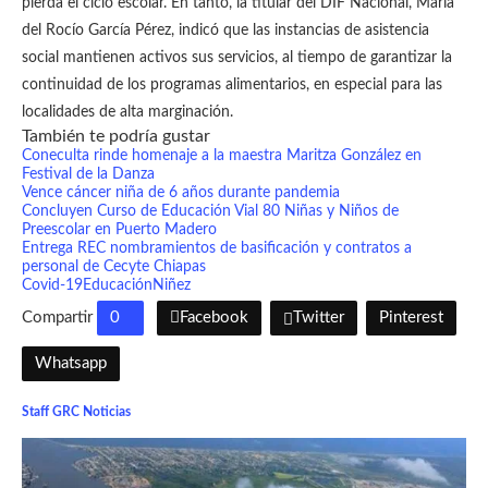
pierda el ciclo escolar. En tanto, la titular del DIF Nacional, María
del Rocío García Pérez, indicó que las instancias de asistencia
social mantienen activos sus servicios, al tiempo de garantizar la
continuidad de los programas alimentarios, en especial para las
localidades de alta marginación.
También te podría gustar
Coneculta rinde homenaje a la maestra Maritza González en
Festival de la Danza
Vence cáncer niña de 6 años durante pandemia
Concluyen Curso de Educación Vial 80 Niñas y Niños de
Preescolar en Puerto Madero
Entrega REC nombramientos de basificación y contratos a
personal de Cecyte Chiapas
Covid-19
Educación
Niñez
Compartir
0
Facebook
Twitter
Pinterest
Whatsapp
Staff GRC Noticias