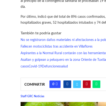
al principio de la contingencia sanitaria se procesaban 1
día.
Por último, indicó que del total de 896 casos confirmados,
hospitalizados graves, 52 hospitalizados intubados y 74 de
También te podría gustar
No se registraron daños materiales ni afectaciones a la po
Fallecen motociclistas tras accidente en Villaflores
Aspirantes a la Normal Rural contarán con las herramientas
Asaltan y golpean a peluquero en la zona Oriente de Tuxtla
casos
Covid-19
Defunciones
salud
0
COMPARTIR
Staff GRC Noticias