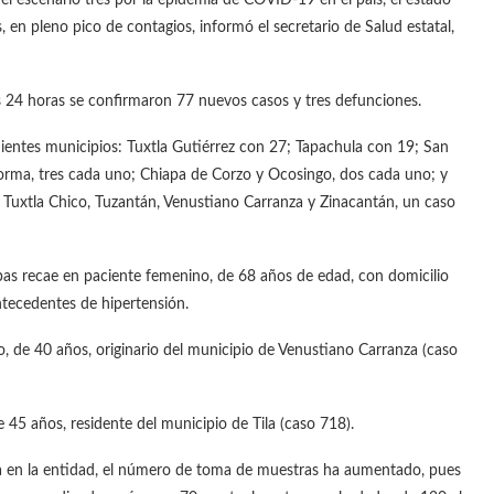
 en pleno pico de contagios, informó el secretario de Salud estatal,
s 24 horas se confirmaron 77 nuevos casos y tres defunciones.
uientes municipios: Tuxtla Gutiérrez con 27; Tapachula con 19; San
Reforma, tres cada uno; Chiapa de Corzo y Ocosingo, dos cada uno; y
á, Tuxtla Chico, Tuzantán, Venustiano Carranza y Zinacantán, un caso
pas recae en paciente femenino, de 68 años de edad, con domicilio
ntecedentes de hipertensión.
 de 40 años, originario del municipio de Venustiano Carranza (caso
45 años, residente del municipio de Tila (caso 718).
ia en la entidad, el número de toma de muestras ha aumentado, pues