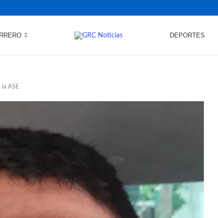
RRERO
DEPORTES
 la ASE