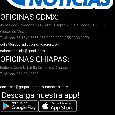
OFICINAS CDMX:
Av. México Coyoacán 371, Torre H Depto 201, Col. Xoco, CP 03330,
Ciudad de México.
Teléfono: 55 1543 5555 / 55 8933 9980 / 55 8933 9979
solis@gruporadiocomunicacion.com
solmorenomkt@gmail.com
OFICINAS CHIAPAS:
Edificio Cowork, Tuxtla Gutiérrez, Chiapas.
Teléfono: 961 334 2693
contacto@gruporadiocomunicacion.com
¡Descarga nuestra app!